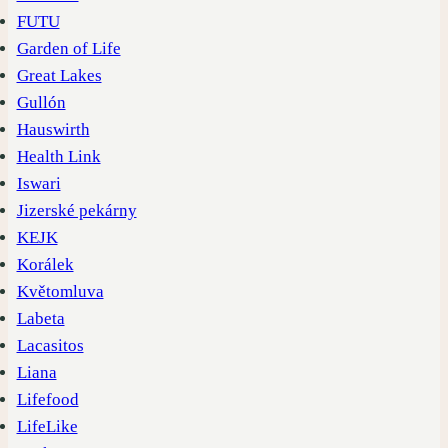
FUTU
Garden of Life
Great Lakes
Gullón
Hauswirth
Health Link
Iswari
Jizerské pekárny
KEJK
Korálek
Květomluva
Labeta
Lacasitos
Liana
Lifefood
LifeLike