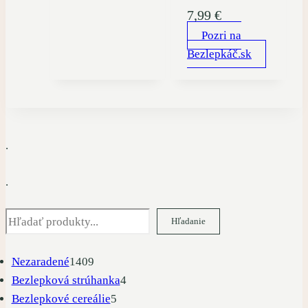
7,99
€
Pozri na
Bezlepkáč.sk
.
.
Hľadať
Hľadanie
1409
Nezaradené
1409
produktov
4
Bezlepková strúhanka
4
5
produkty
Bezlepkové cereálie
5