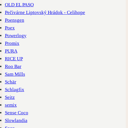
OLD EL PASO
Pečivárne Liptovský Hrádok - Celihope
Poensgen
Poex
Powerlogy
Promix
PURA
RICE UP
Roo Bar
Sam Mills
Schär
Schlagfix
Seitz
semix
Sense Coco
Slowlandia