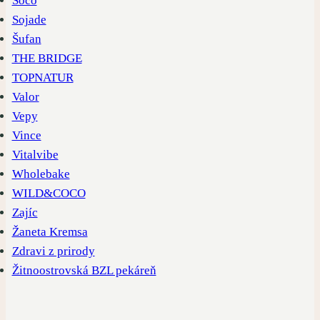
Soco
Sojade
Šufan
THE BRIDGE
TOPNATUR
Valor
Vepy
Vince
Vitalvibe
Wholebake
WILD&COCO
Zajíc
Žaneta Kremsa
Zdravi z prirody
Žitnoostrovská BZL pekáreň