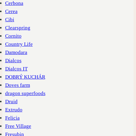
Cerbona
Cerea
Cibi
Clearspring
Cornito
Country Life
Damodara
Dialcos
Dialcos IT
DOBRÝ KUCHÁR
Doves farm
dragon superfoods
Druid
Extrudo
Felicia
Free Village
Fresubin