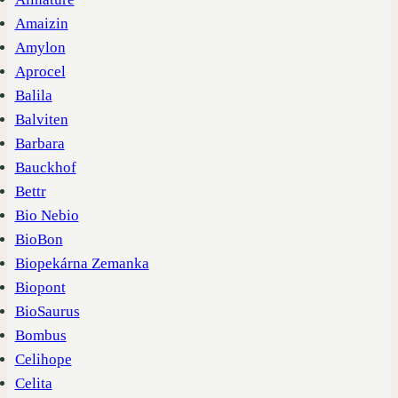
Amaizin
Amylon
Aprocel
Balila
Balviten
Barbara
Bauckhof
Bettr
Bio Nebio
BioBon
Biopekárna Zemanka
Biopont
BioSaurus
Bombus
Celihope
Celita