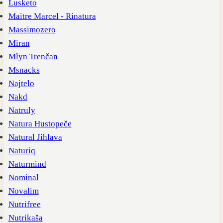
Lusketo
Maitre Marcel - Rinatura
Massimozero
Miran
Mlyn Trenčan
Msnacks
Najtelo
Nakd
Natruly
Natura Hustopeče
Natural Jihlava
Naturiq
Naturmind
Nominal
Novalim
Nutrifree
Nutrikaša