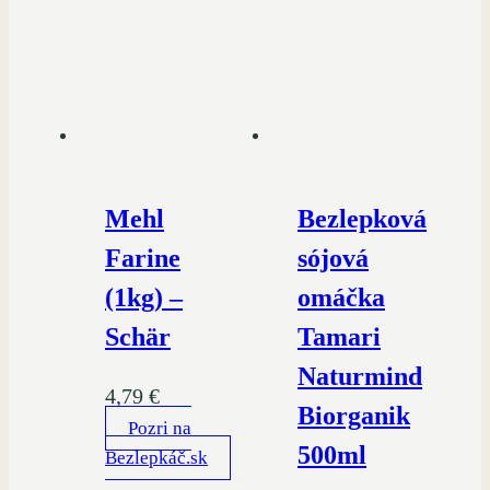
Mehl
Bezlepková
Farine
sójová
(1kg) –
omáčka
Schär
Tamari
Naturmind
4,79
€
Biorganik
Pozri na
500ml
Bezlepkáč.sk