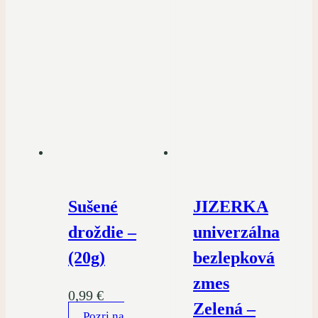
Sušené
JIZERKA
droždie –
univerzálna
(20g)
bezlepková
zmes
0,99
€
Zelená –
Pozri na