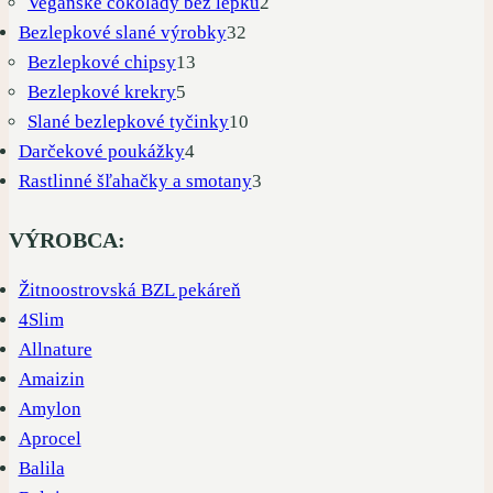
produkty
2
Vegánske čokolády bez lepku
2
32
produkty
Bezlepkové slané výrobky
32
13
produktov
Bezlepkové chipsy
13
5
produktov
Bezlepkové krekry
5
produktov
10
Slané bezlepkové tyčinky
10
4
produktov
Darčekové poukážky
4
produkty
3
Rastlinné šľahačky a smotany
3
produkty
VÝROBCA:
Žitnoostrovská BZL pekáreň
4Slim
Allnature
Amaizin
Amylon
Aprocel
Balila