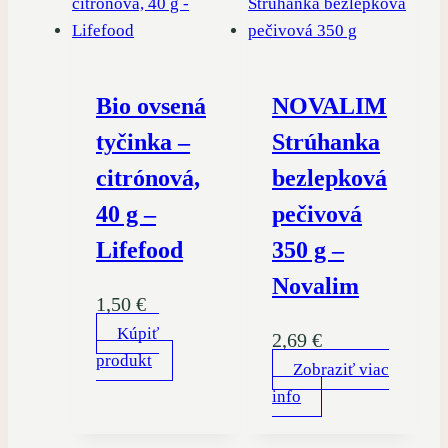
Bio ovsená
NOVALIM
tyčinka –
Strúhanka
citrónová,
bezlepková
40 g –
pečivová
Lifefood
350 g –
Novalim
1,50
€
Kúpiť
2,69
€
produkt
Zobraziť viac
info