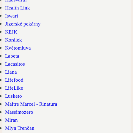
Health Link
Iswari
Jizerské pekárny
KEJK
Korálek
Květomluva
Labeta
Lacasitos
Liana
Lifefood
LifeLike
Lusketo
Maitre Marcel - Rinatura
Massimozero
Miran
Mlyn Trenčan