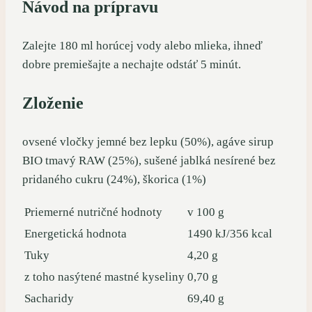
Návod na prípravu
Zalejte 180 ml horúcej vody alebo mlieka, ihneď
dobre premiešajte a nechajte odstáť 5 minút.
Zloženie
ovsené vločky jemné bez lepku (50%), agáve sirup
BIO tmavý RAW (25%), sušené jablká nesírené bez
pridaného cukru (24%), škorica (1%)
Priemerné nutričné hodnoty
v 100 g
Energetická hodnota
1490 kJ/356 kcal
Tuky
4,20 g
z toho nasýtené mastné kyseliny
0,70 g
Sacharidy
69,40 g