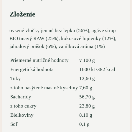
Zloženie
ovsené vločky jemné bez lepku (56%), agáve sirup
BIO tmavý RAW (25%), kokosové lupienky (12%),
jahodový prášok (6%), vanilková aróma (1%)
Priemerné nutričné hodnoty
v 100 g
Energetická hodnota
1600 kJ/382 kcal
Tuky
12,60 g
z toho nasýtené mastné kyseliny
7,60 g
Sacharidy
56,70 g
z toho cukry
23,80 g
Bielkoviny
8,10 g
Soľ
0,1 g