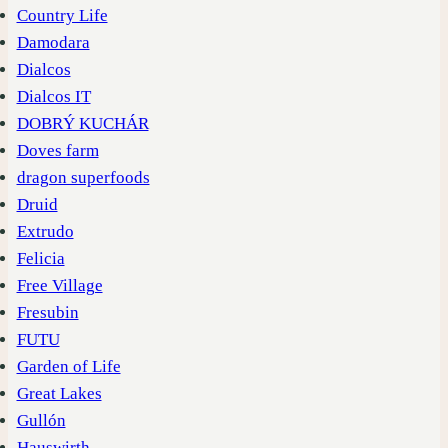
Country Life
Damodara
Dialcos
Dialcos IT
DOBRÝ KUCHÁR
Doves farm
dragon superfoods
Druid
Extrudo
Felicia
Free Village
Fresubin
FUTU
Garden of Life
Great Lakes
Gullón
Hauswirth