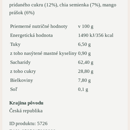
pridaného cukru (12%), chia semienka (7%), mango
prášok (6%)
Priemerné nutričné hodnoty
v 100 g
Energetická hodnota
1490 kJ/356 kcal
Tuky
6,50 g
z toho nasýtené mastné kyseliny
0,90 g
Sacharidy
62,40 g
z toho cukry
28,80 g
Bielkoviny
7,80 g
Soľ
0,1 g
Krajina pôvodu
Česká republika
ID produktu: 5726