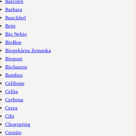
Balviten
Barbara
Bauckhof
Bettr
Bio Nebio
BioBon
Biopekárna Zemanka
Biopont
BioSaurus
Bombus
Celihope
Celita
Cerbona
Cerea
Cibi
Clearspring
Cornito