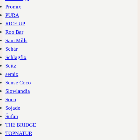
Promix
PURA
RICE UP
Roo Bar
Sam Mills
Schär
Schlagfix
Seitz
semix
Sense Coco
Slowlandia
Soco
Sojade
Šufan
THE BRIDGE
TOPNATUR