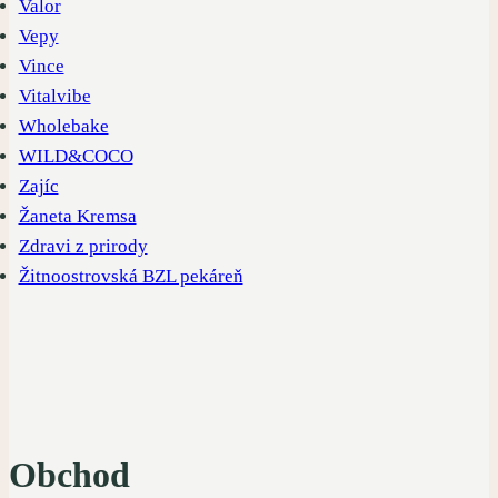
Valor
Vepy
Vince
Vitalvibe
Wholebake
WILD&COCO
Zajíc
Žaneta Kremsa
Zdravi z prirody
Žitnoostrovská BZL pekáreň
Obchod