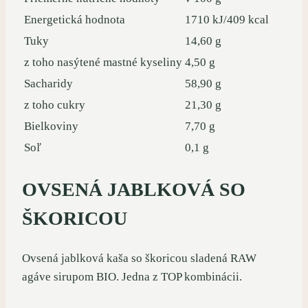
Energetická hodnota
1710 kJ/409 kcal
Tuky
14,60 g
z toho nasýtené mastné kyseliny
4,50 g
Sacharidy
58,90 g
z toho cukry
21,30 g
Bielkoviny
7,70 g
Soľ
0,1 g
OVSENÁ JABLKOVÁ SO
ŠKORICOU
Ovsená jablková kaša so škoricou sladená RAW
agáve sirupom BIO. Jedna z TOP kombinácii.