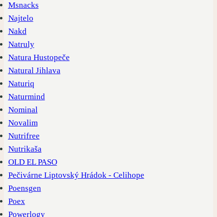
Msnacks
Najtelo
Nakd
Natruly
Natura Hustopeče
Natural Jihlava
Naturiq
Naturmind
Nominal
Novalim
Nutrifree
Nutrikaša
OLD EL PASO
Pečivárne Liptovský Hrádok - Celihope
Poensgen
Poex
Powerlogy