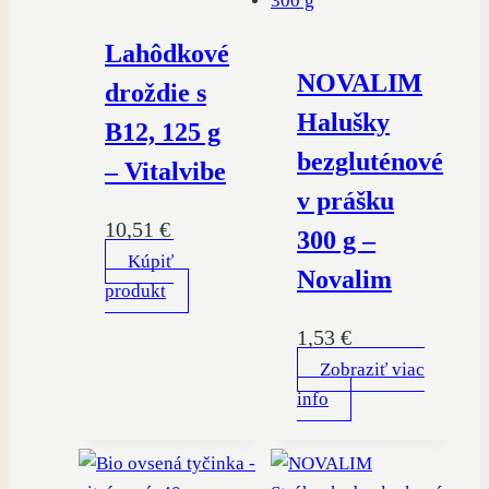
Lahôdkové
NOVALIM
droždie s
Halušky
B12, 125 g
bezgluténové
– Vitalvibe
v prášku
10,51
€
300 g –
Kúpiť
Novalim
produkt
1,53
€
Zobraziť viac
info