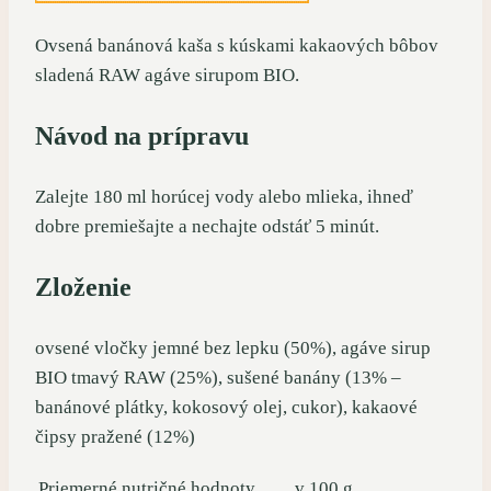
Ovsená banánová kaša s kúskami kakaových bôbov
sladená RAW agáve sirupom BIO.
Návod na prípravu
Zalejte 180 ml horúcej vody alebo mlieka, ihneď
dobre premiešajte a nechajte odstáť 5 minút.
Zloženie
ovsené vločky jemné bez lepku (50%), agáve sirup
BIO tmavý RAW (25%), sušené banány (13% –
banánové plátky, kokosový olej, cukor), kakaové
čipsy pražené (12%)
Priemerné nutričné hodnoty
v 100 g