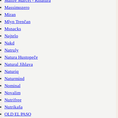
Maitre Marcel - Rinatura
Massimozero
Miran
Mlyn Trenčan
Msnacks
Najtelo
Nakd
Natruly
Natura Hustopeče
Natural Jihlava
Naturiq
Naturmind
Nominal
Novalim
Nutrifree
Nutrikaša
OLD EL PASO