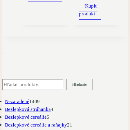
bola:
je:
Kúpiť
produkt
9,95 €.
8,45 €.
.
.
Hľadať
Hľadanie
1409
Nezaradené
1409
produktov
4
Bezlepková strúhanka
4
5
produkty
Bezlepkové cereálie
5
produktov
21
Bezlepkové cereálie a raňajky
21