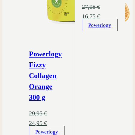
27,95
€
Pôvodná
Aktuálna
16,75
€
cena
Powerlogy
cena
bola:
je:
27,95 €.
16,75 €.
Powerlogy
Fizzy
Collagen
Orange
300 g
29,95
€
Pôvodná
Aktuálna
24,95
€
cena
Powerlogy
cena