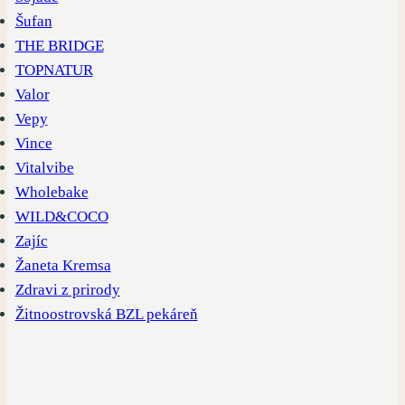
Šufan
THE BRIDGE
TOPNATUR
Valor
Vepy
Vince
Vitalvibe
Wholebake
WILD&COCO
Zajíc
Žaneta Kremsa
Zdravi z prirody
Žitnoostrovská BZL pekáreň