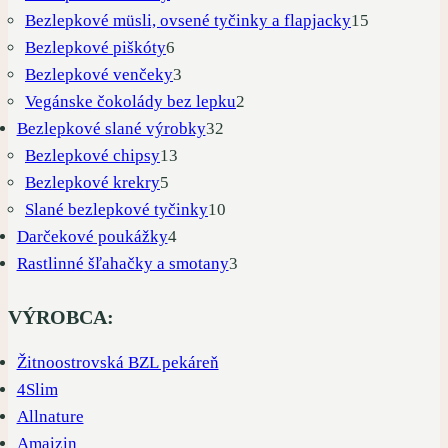
produkty
15
Bezlepkové müsli, ovsené tyčinky a flapjacky
15
6
produktov
Bezlepkové piškóty
6
produktov
3
Bezlepkové venčeky
3
produkty
2
Vegánske čokolády bez lepku
2
32
produkty
Bezlepkové slané výrobky
32
13
produktov
Bezlepkové chipsy
13
5
produktov
Bezlepkové krekry
5
produktov
10
Slané bezlepkové tyčinky
10
4
produktov
Darčekové poukážky
4
produkty
3
Rastlinné šľahačky a smotany
3
produkty
VÝROBCA:
Žitnoostrovská BZL pekáreň
4Slim
Allnature
Amaizin