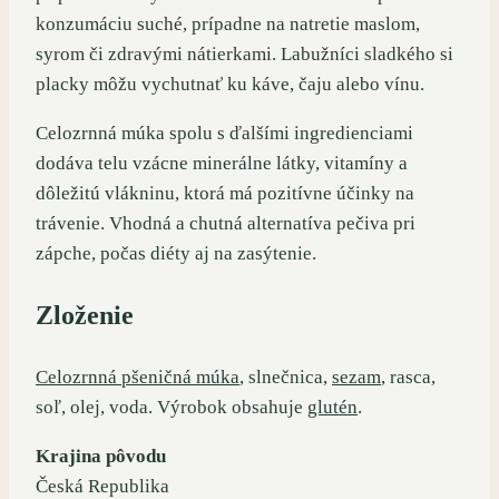
konzumáciu suché, prípadne na natretie maslom,
syrom či zdravými nátierkami. Labužníci sladkého si
placky môžu vychutnať ku káve, čaju alebo vínu.
Celozrnná múka spolu s ďalšími ingredienciami
dodáva telu vzácne minerálne látky, vitamíny a
dôležitú vlákninu, ktorá má pozitívne účinky na
trávenie. Vhodná a chutná alternatíva pečiva pri
zápche, počas diéty aj na zasýtenie.
Zloženie
Celozrnná pšeničná múka
, slnečnica,
sezam
, rasca,
soľ, olej, voda. Výrobok obsahuje
glutén
.
Krajina pôvodu
Česká Republika