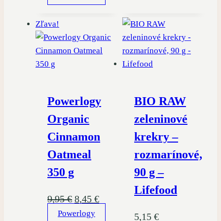
bola:
je:
Zľava!
29,95 €.
24,95 €.
Powerlogy
BIO RAW
Organic
zeleninové
Cinnamon
krekry –
Oatmeal
rozmarínové,
350 g
90 g –
Lifefood
Pôvodná
Aktuálna
9,95
€
8,45
€
Powerlogy
cena
cena
5,15
€