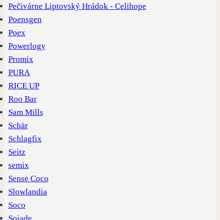
Pečivárne Liptovský Hrádok - Celihope
Poensgen
Poex
Powerlogy
Promix
PURA
RICE UP
Roo Bar
Sam Mills
Schär
Schlagfix
Seitz
semix
Sense Coco
Slowlandia
Soco
Sojade