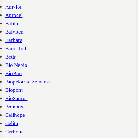
Amylon
Aprocel
Balila
Balviten
Barbara
Bauckhof
Bettr
Bio Nebio
BioBon
Biopekárna Zemanka
Biopont
BioSaurus
Bombus
Celihope
Celita
Cerbona