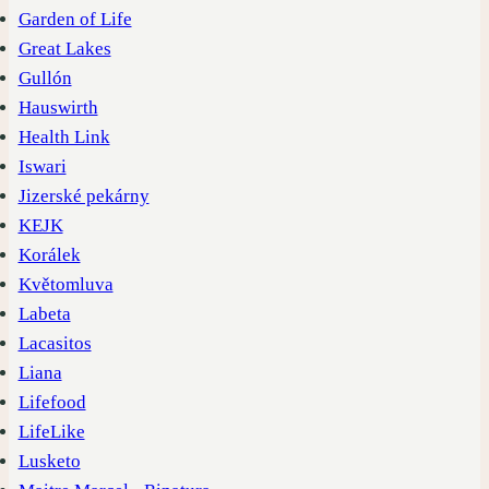
Garden of Life
Great Lakes
Gullón
Hauswirth
Health Link
Iswari
Jizerské pekárny
KEJK
Korálek
Květomluva
Labeta
Lacasitos
Liana
Lifefood
LifeLike
Lusketo