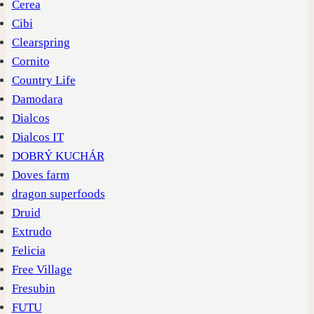
Cerea
Cibi
Clearspring
Cornito
Country Life
Damodara
Dialcos
Dialcos IT
DOBRÝ KUCHÁR
Doves farm
dragon superfoods
Druid
Extrudo
Felicia
Free Village
Fresubin
FUTU