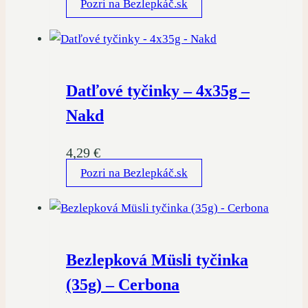
Pozri na Bezlepkáč.sk
Datľové tyčinky – 4x35g –
Nakd
4,29
€
Pozri na Bezlepkáč.sk
Bezlepková Müsli tyčinka
(35g) – Cerbona