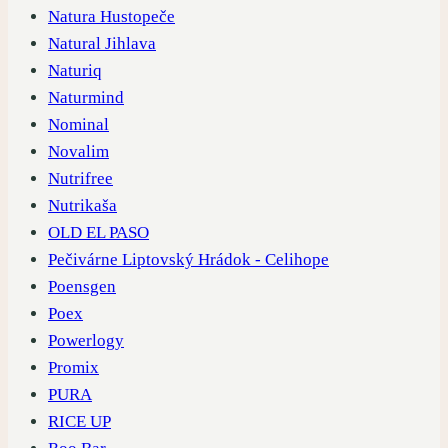
Natura Hustopeče
Natural Jihlava
Naturiq
Naturmind
Nominal
Novalim
Nutrifree
Nutrikaša
OLD EL PASO
Pečivárne Liptovský Hrádok - Celihope
Poensgen
Poex
Powerlogy
Promix
PURA
RICE UP