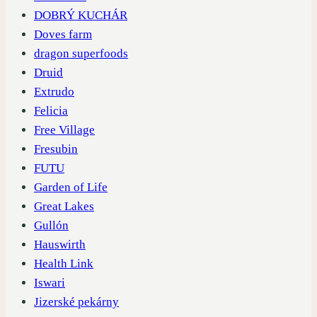
DOBRÝ KUCHÁR
Doves farm
dragon superfoods
Druid
Extrudo
Felicia
Free Village
Fresubin
FUTU
Garden of Life
Great Lakes
Gullón
Hauswirth
Health Link
Iswari
Jizerské pekárny