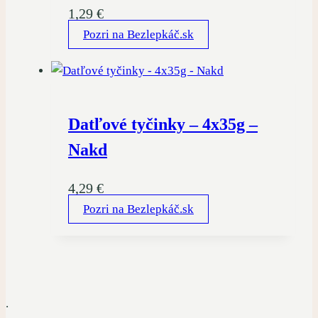
1,29
€
Pozri na Bezlepkáč.sk
Datľové tyčinky – 4x35g –
Nakd
4,29
€
Pozri na Bezlepkáč.sk
.