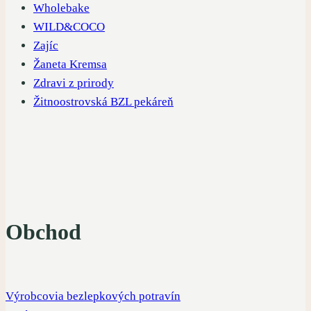
Wholebake
WILD&COCO
Zajíc
Žaneta Kremsa
Zdravi z prirody
Žitnoostrovská BZL pekáreň
Obchod
Výrobcovia bezlepkových potravín