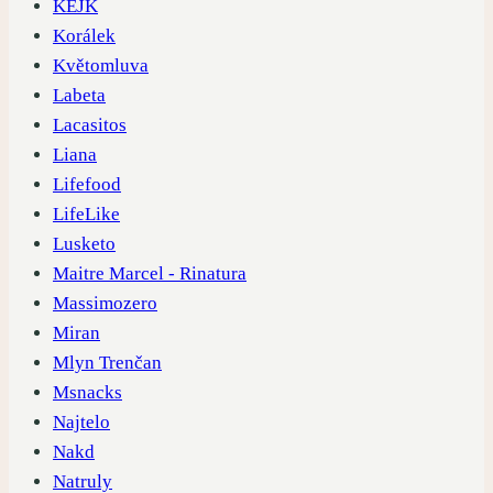
KEJK
Korálek
Květomluva
Labeta
Lacasitos
Liana
Lifefood
LifeLike
Lusketo
Maitre Marcel - Rinatura
Massimozero
Miran
Mlyn Trenčan
Msnacks
Najtelo
Nakd
Natruly