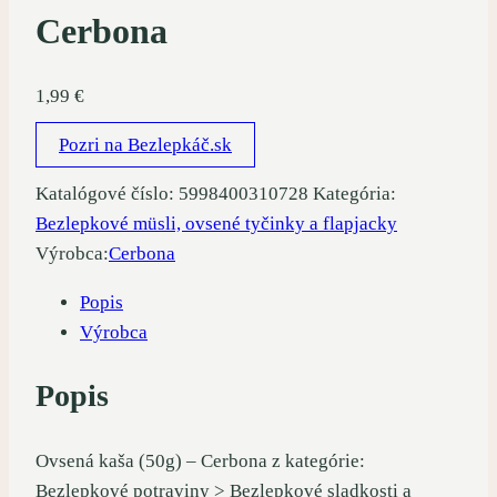
Cerbona
1,99
€
Pozri na Bezlepkáč.sk
Katalógové číslo:
5998400310728
Kategória:
Bezlepkové müsli, ovsené tyčinky a flapjacky
Výrobca:
Cerbona
Popis
Výrobca
Popis
Ovsená kaša (50g) – Cerbona z kategórie:
Bezlepkové potraviny > Bezlepkové sladkosti a