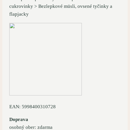
cukrovinky > Bezlepkové müsli, ovsené tyčinky a
flapjacky
EAN: 5998400310728
Doprava
osobný ober: zdarma