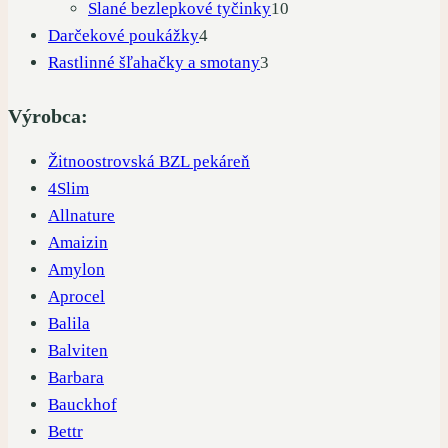
produktov
10
Slané bezlepkové tyčinky
10
4
produktov
Darčekové poukážky
4
produkty
3
Rastlinné šľahačky a smotany
3
produkty
Výrobca:
Žitnoostrovská BZL pekáreň
4Slim
Allnature
Amaizin
Amylon
Aprocel
Balila
Balviten
Barbara
Bauckhof
Bettr