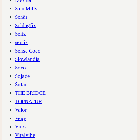
Roo Bar
Sam Mills
Schär
Schlagfix
Seitz
semix
Sense Coco
Slowlandia
Soco
Sojade
Šufan
THE BRIDGE
TOPNATUR
Valor
Vepy
Vince
Vitalvibe