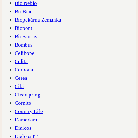
Bio Nebio
BioBon
Biopekárna Zemanka
Biopont
BioSaurus
Bombus
Celihope
Celita
Cerbona
Cerea
Cibi
Clearspring
Cornito
Country Life
Damodara
Dialcos
Dialcos IT