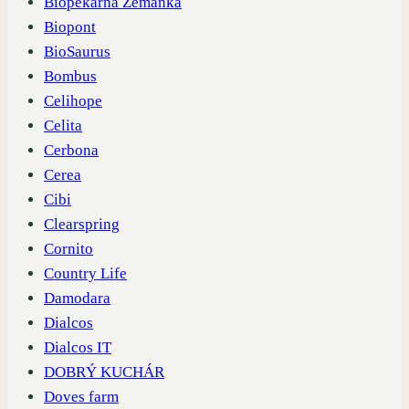
Biopekárna Zemanka
Biopont
BioSaurus
Bombus
Celihope
Celita
Cerbona
Cerea
Cibi
Clearspring
Cornito
Country Life
Damodara
Dialcos
Dialcos IT
DOBRÝ KUCHÁR
Doves farm