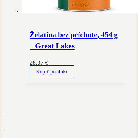
Želatína bez príchute, 454 g
– Great Lakes
28,37
€
Kúpiť produkt
.
.