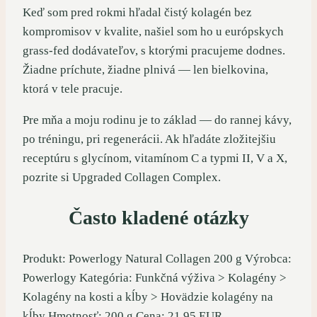
Keď som pred rokmi hľadal čistý kolagén bez
kompromisov v kvalite, našiel som ho u európskych
grass-fed dodávateľov, s ktorými pracujeme dodnes.
Žiadne príchute, žiadne plnivá — len bielkovina,
ktorá v tele pracuje.
Pre mňa a moju rodinu je to základ — do rannej kávy,
po tréningu, pri regenerácii. Ak hľadáte zložitejšiu
receptúru s glycínom, vitamínom C a typmi II, V a X,
pozrite si Upgraded Collagen Complex.
Často kladené otázky
Produkt: Powerlogy Natural Collagen 200 g Výrobca:
Powerlogy Kategória: Funkčná výživa > Kolagény >
Kolagény na kosti a kĺby > Hovädzie kolagény na
kĺby Hmotnosť: 200 g Cena: 21.95 EUR