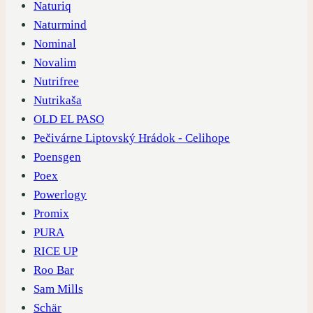
Naturiq
Naturmind
Nominal
Novalim
Nutrifree
Nutrikaša
OLD EL PASO
Pečivárne Liptovský Hrádok - Celihope
Poensgen
Poex
Powerlogy
Promix
PURA
RICE UP
Roo Bar
Sam Mills
Schär