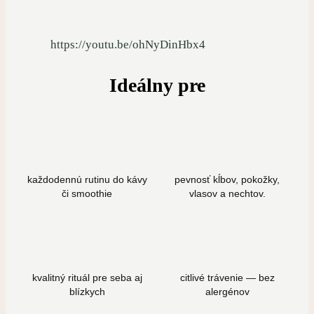
https://youtu.be/ohNyDinHbx4
Ideálny pre
každodennú rutinu do kávy
pevnosť kĺbov, pokožky,
či smoothie
vlasov a nechtov.
kvalitný rituál pre seba aj
citlivé trávenie — bez
blízkych
alergénov