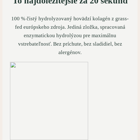
To najdôležitejšie za 20 sekúnd
100 % čistý hydrolyzovaný hovädzí kolagén z grass-
fed európskeho zdroja. Jediná zložka, spracovaná
enzymatickou hydrolýzou pre maximálnu
vstrebateľnosť. Bez príchute, bez sladidiel, bez
alergénov.