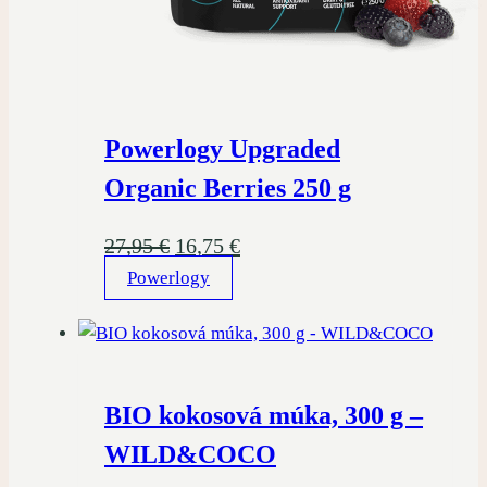
Powerlogy Upgraded
Organic Berries 250 g
Pôvodná
Aktuálna
27,95
€
16,75
€
Powerlogy
cena
cena
bola:
je:
27,95 €.
16,75 €.
BIO kokosová múka, 300 g –
WILD&COCO