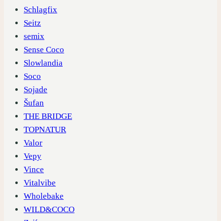
Schlagfix
Seitz
semix
Sense Coco
Slowlandia
Soco
Sojade
Šufan
THE BRIDGE
TOPNATUR
Valor
Vepy
Vince
Vitalvibe
Wholebake
WILD&COCO