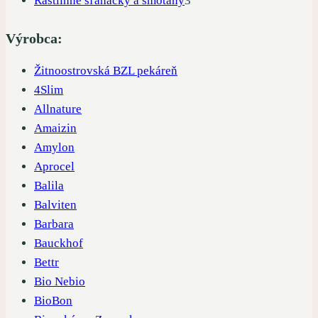
Rastlinné šľahačky a smotany
3
produkty
Výrobca:
Žitnoostrovská BZL pekáreň
4Slim
Allnature
Amaizin
Amylon
Aprocel
Balila
Balviten
Barbara
Bauckhof
Bettr
Bio Nebio
BioBon