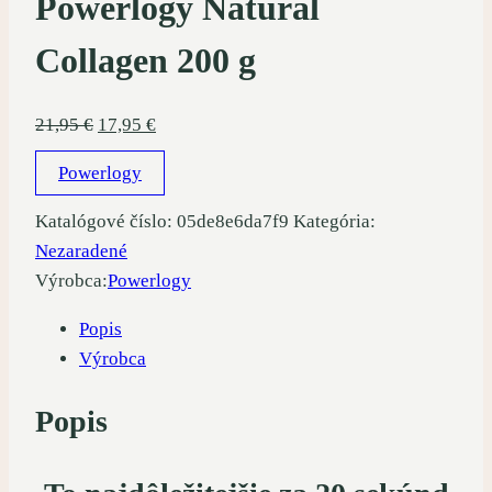
Powerlogy Natural
Collagen 200 g
Pôvodná
Aktuálna
21,95
€
17,95
€
cena
cena
Powerlogy
bola:
je:
21,95 €.
17,95 €.
Katalógové číslo:
05de8e6da7f9
Kategória:
Nezaradené
Výrobca:
Powerlogy
Popis
Výrobca
Popis