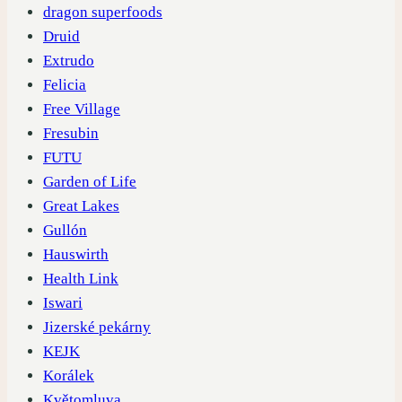
dragon superfoods
Druid
Extrudo
Felicia
Free Village
Fresubin
FUTU
Garden of Life
Great Lakes
Gullón
Hauswirth
Health Link
Iswari
Jizerské pekárny
KEJK
Korálek
Květomluva