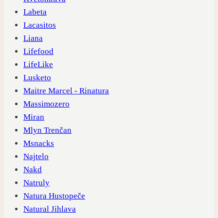
Labeta
Lacasitos
Liana
Lifefood
LifeLike
Lusketo
Maitre Marcel - Rinatura
Massimozero
Miran
Mlyn Trenčan
Msnacks
Najtelo
Nakd
Natruly
Natura Hustopeče
Natural Jihlava