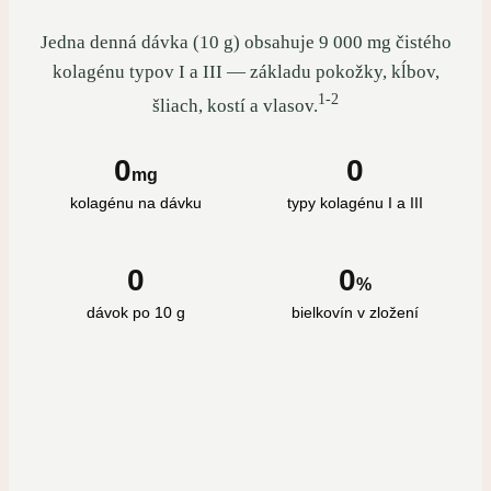
Jedna denná dávka (10 g) obsahuje 9 000 mg čistého
kolagénu typov I a III — základu pokožky, kĺbov,
1-2
šliach, kostí a vlasov.
0
0
mg
kolagénu na dávku
typy kolagénu I a III
0
0
%
dávok po 10 g
bielkovín v zložení