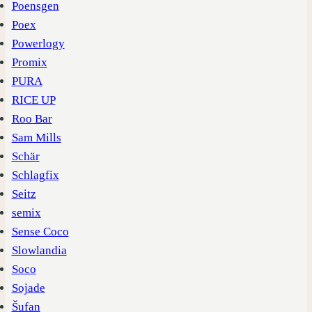
Poensgen
Poex
Powerlogy
Promix
PURA
RICE UP
Roo Bar
Sam Mills
Schär
Schlagfix
Seitz
semix
Sense Coco
Slowlandia
Soco
Sojade
Šufan