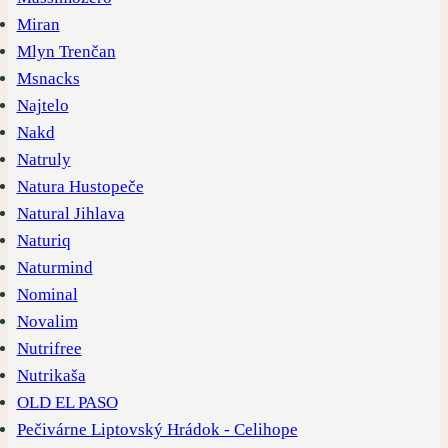
Miran
Mlyn Trenčan
Msnacks
Najtelo
Nakd
Natruly
Natura Hustopeče
Natural Jihlava
Naturiq
Naturmind
Nominal
Novalim
Nutrifree
Nutrikaša
OLD EL PASO
Pečivárne Liptovský Hrádok - Celihope