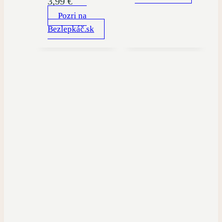
3,99
€
Pozri na
Bezlepkáč.sk