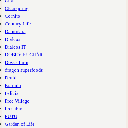
Cibi
Clearspring
Cornito
Country Life
Damodara
Dialcos
Dialcos IT
DOBRÝ KUCHÁR
Doves farm
dragon superfoods
Druid
Extrudo
Felicia
Free Village
Fresubin
FUTU
Garden of Life