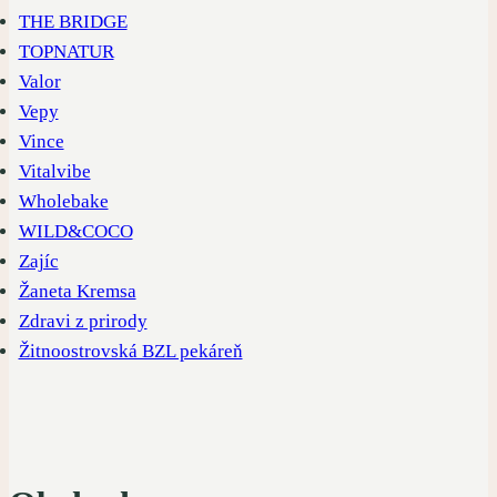
THE BRIDGE
TOPNATUR
Valor
Vepy
Vince
Vitalvibe
Wholebake
WILD&COCO
Zajíc
Žaneta Kremsa
Zdravi z prirody
Žitnoostrovská BZL pekáreň