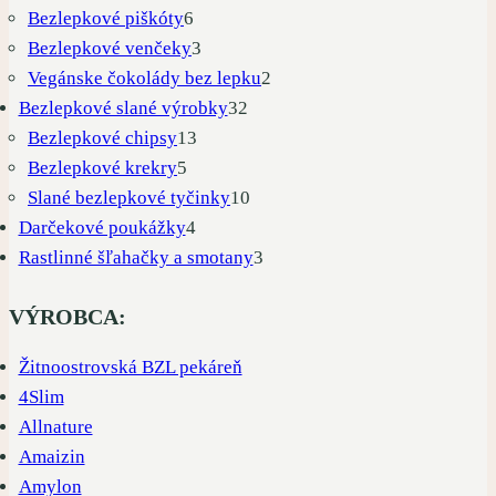
6
produktov
Bezlepkové piškóty
6
produktov
3
Bezlepkové venčeky
3
produkty
2
Vegánske čokolády bez lepku
2
32
produkty
Bezlepkové slané výrobky
32
13
produktov
Bezlepkové chipsy
13
5
produktov
Bezlepkové krekry
5
produktov
10
Slané bezlepkové tyčinky
10
4
produktov
Darčekové poukážky
4
produkty
3
Rastlinné šľahačky a smotany
3
produkty
VÝROBCA:
Žitnoostrovská BZL pekáreň
4Slim
Allnature
Amaizin
Amylon