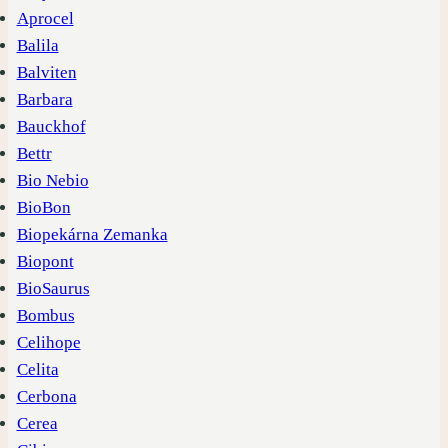
Aprocel
Balila
Balviten
Barbara
Bauckhof
Bettr
Bio Nebio
BioBon
Biopekárna Zemanka
Biopont
BioSaurus
Bombus
Celihope
Celita
Cerbona
Cerea