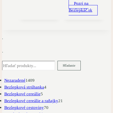
Pozri na
Bezlepkáč.sk
.
.
Hľadať
Hľadanie
1409
Nezaradené
1409
produktov
4
Bezlepková strúhanka
4
5
produkty
Bezlepkové cereálie
5
produktov
21
Bezlepkové cereálie a raňajky
21
70
produktov
Bezlepkové cestoviny
70