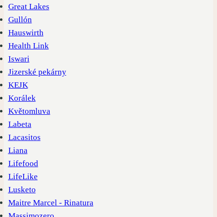
Great Lakes
Gullón
Hauswirth
Health Link
Iswari
Jizerské pekárny
KEJK
Korálek
Květomluva
Labeta
Lacasitos
Liana
Lifefood
LifeLike
Lusketo
Maitre Marcel - Rinatura
Massimozero