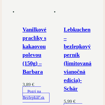
Vanilkové
Lebkuchen
praclíky s
–
kakaovou
bezlepkový
polevou
perník
(150g) –
(limitovaná
Barbara
vianočná
edícia)-
3,89
€
Schär
Pozri na
Bezlepkáč.sk
5,99
€