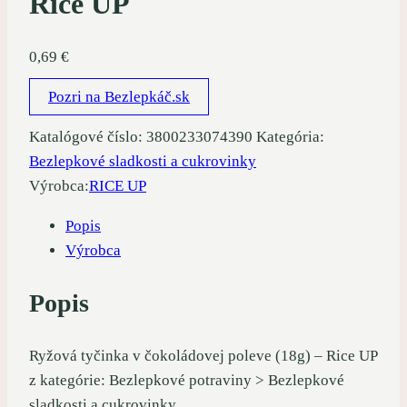
Rice UP
0,69
€
Pozri na Bezlepkáč.sk
Katalógové číslo:
3800233074390
Kategória:
Bezlepkové sladkosti a cukrovinky
Výrobca:
RICE UP
Popis
Výrobca
Popis
Ryžová tyčinka v čokoládovej poleve (18g) – Rice UP
z kategórie: Bezlepkové potraviny > Bezlepkové
sladkosti a cukrovinky