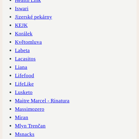
Health Link
Iswari
Jizerské pekárny
KEJK
Korálek
Květomluva
Labeta
Lacasitos
Liana
Lifefood
LifeLike
Lusketo
Maitre Marcel - Rinatura
Massimozero
Miran
Mlyn Trenčan
Msnacks