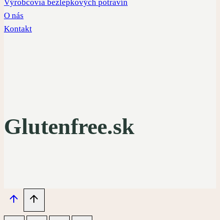
Výrobcovia bezlepkových potravín
O nás
Kontakt
Glutenfree.sk