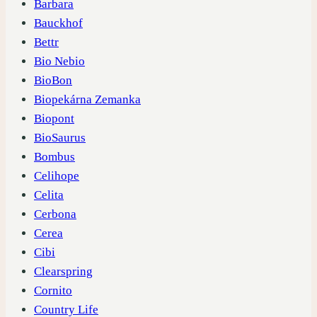
Barbara
Bauckhof
Bettr
Bio Nebio
BioBon
Biopekárna Zemanka
Biopont
BioSaurus
Bombus
Celihope
Celita
Cerbona
Cerea
Cibi
Clearspring
Cornito
Country Life