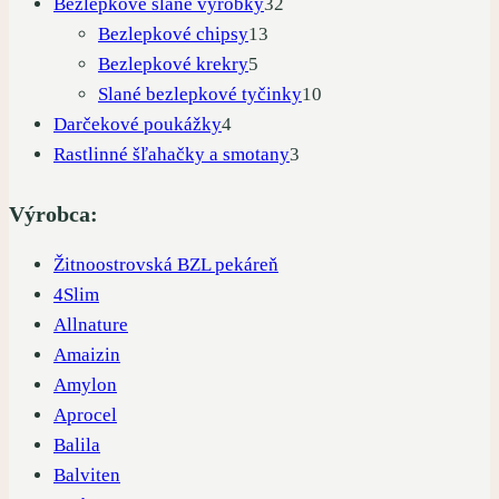
32
produkty
Bezlepkové slané výrobky
32
13
produktov
Bezlepkové chipsy
13
5
produktov
Bezlepkové krekry
5
produktov
10
Slané bezlepkové tyčinky
10
4
produktov
Darčekové poukážky
4
produkty
3
Rastlinné šľahačky a smotany
3
produkty
Výrobca:
Žitnoostrovská BZL pekáreň
4Slim
Allnature
Amaizin
Amylon
Aprocel
Balila
Balviten