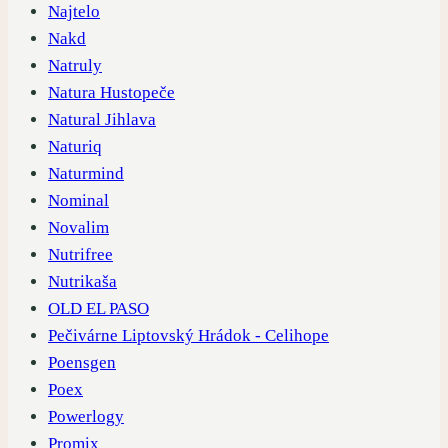
Najtelo
Nakd
Natruly
Natura Hustopeče
Natural Jihlava
Naturiq
Naturmind
Nominal
Novalim
Nutrifree
Nutrikaša
OLD EL PASO
Pečivárne Liptovský Hrádok - Celihope
Poensgen
Poex
Powerlogy
Promix