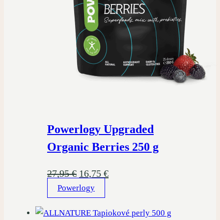
Powerlogy Upgraded
Organic Berries 250 g
Pôvodná
Aktuálna
27,95
€
16,75
€
Powerlogy
cena
cena
bola:
je:
27,95 €.
16,75 €.