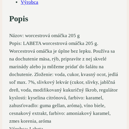
Výrobca
Popis
Názov: worcestrová omáčka 205 g
Popis: LABETA worcestrová omáčka 205 g.
Worcestrová omáčka je úplne bez lepku. Používa sa
na dochutenie mäsa, rýb, pripravíte z nej skvelé
marinády alebo ju môžeme pridať do šalátu na
dochutenie. Zloženie: voda, cukor, kvasný ocot, jedlá
soľ max. 7%, slivkový lekvár (cukor, slivky, jablčná
dreň, voda, modifikovaný kukuričný škrob, regulátor
kyslosti: kyselina citrónová, farbivo: karamel,
zahusťovadlo: guma gellan, aróma), víno biele,
cesnakový extrakt, farbivo: amoniakový karamel,
zmes korenia, aróma
Výrobca: Labeta