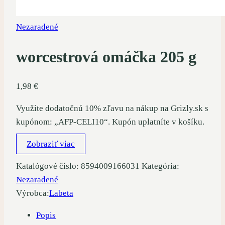
Nezaradené
worcestrová omáčka 205 g
1,98
€
Využite dodatočnú 10% zľavu na nákup na Grizly.sk s
kupónom: „AFP-CELI10“. Kupón uplatníte v košíku.
Zobraziť viac
Katalógové číslo:
8594009166031
Kategória:
Nezaradené
Výrobca:
Labeta
Popis