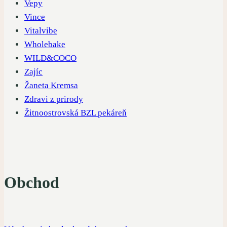
Vepy
Vince
Vitalvibe
Wholebake
WILD&COCO
Zajíc
Žaneta Kremsa
Zdravi z prirody
Žitnoostrovská BZL pekáreň
Obchod