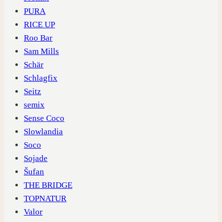
PURA
RICE UP
Roo Bar
Sam Mills
Schär
Schlagfix
Seitz
semix
Sense Coco
Slowlandia
Soco
Sojade
Šufan
THE BRIDGE
TOPNATUR
Valor